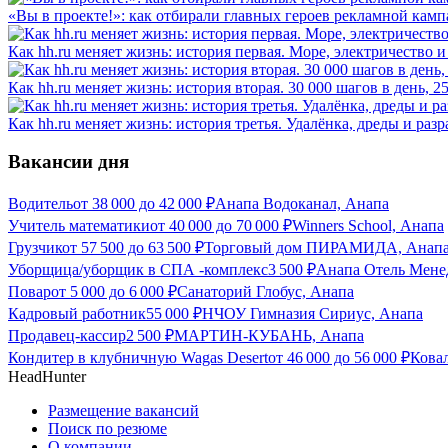
«Вы в проекте!»: как отбирали главных героев рекламной камп
Как hh.ru меняет жизнь: история первая. Море, электричество и
Как hh.ru меняет жизнь: история вторая. 30 000 шагов в день, 
Как hh.ru меняет жизнь: история третья. Удалёнка, дреды и разр
Вакансии дня
Водитель
от
38 000
до
42 000
₽
Анапа Водоканал, Анапа
Учитель математики
от
40 000
до
70 000
₽
Winners School, Анапа
Грузчик
от
57 500
до
63 500
₽
Торговый дом ПИРАМИДА, Анап
Уборщица/уборщик в СПА -комплекс
3 500
₽
Анапа Отель Мене
Повар
от
5 000
до
6 000
₽
Санаторий Глобус, Анапа
Кадровый работник
55 000
₽
НЧОУ Гимназия Сириус, Анапа
Продавец-кассир
2 500
₽
МАРТИН-КУБАНЬ, Анапа
Кондитер в клубничную Wagas Desert
от
46 000
до
56 000
₽
Кова
HeadHunter
Размещение вакансий
Поиск по резюме
О компании