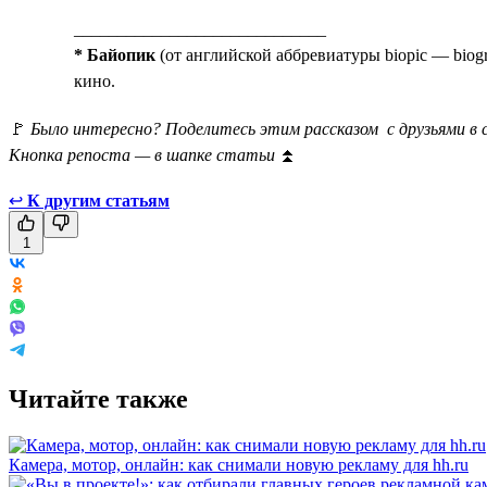
_____________________________
* Байопик
(от английской аббревиатуры biopic — biog
кино.
🚩
Было интересно? Поделитесь этим рассказом с друзьями в 
Кнопка репоста — в шапке статьи
⏫
↩
К другим статьям
1
Читайте также
Камера, мотор, онлайн: как снимали новую рекламу для hh.ru