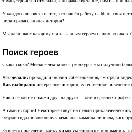
трудоустройство отмечали, как бракосочетание, нам бы пришлос
У каждого человека из тех, кто нашёл работу на hh.ru, своя и
не затерялась личная история?
Мы дали шанс каждому стать главным героем наших роликов. 
Поиск героев
Скока-скока? Меньше чем за месяц конкурса мы получили больш
Что делали:
проводили онлайн-собеседования, смотрели видео
Как выбирали:
интересные истории, естественное поведение 
Наши герои не похожи друг на друга — они из разных професси
А сами истории! Некоторые тянут на целый приключенческий, 
безумно вдохновляющие. Съёмочная команда не знала, кого буде
За время проведения конкурса мы укрепились в понимании, что