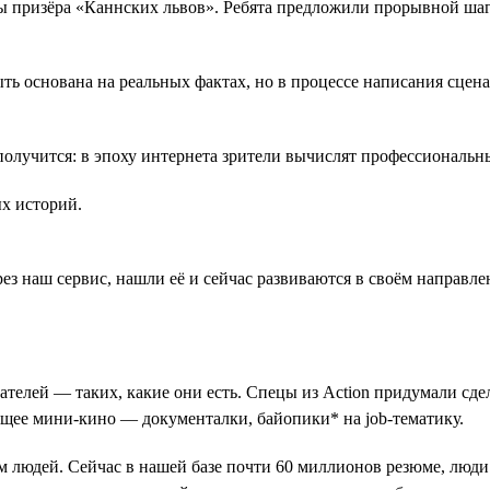
 призёра «Каннских львов». Ребята предложили прорывной шаг 
 основана на реальных фактах, но в процессе написания сценар
олучится: в эпоху интернета зрители вычислят профессиональны
ых историй.
рез наш сервис, нашли её и сейчас развиваются в своём направле
елей — таких, какие они есть. Спецы из Action придумали сдела
ящее мини-кино — документалки, байопики* на job-тематику.
м людей. Сейчас в нашей базе почти 60 миллионов резюме, люди