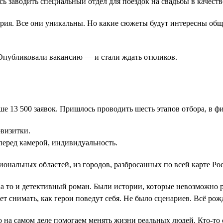
ь заводить специальный отдел для поездок на свадьбы в качестве
стория. Все они уникальны. Но какие сюжеты будут интересны общ
Опубликовали вакансию — и стали ждать откликов.
е 13 500 заявок. Пришлось проводить шесть этапов отбора, в ф
визитки.
перед камерой, индивидуальность.
ональных областей, из городов, разбросанных по всей карте Ро
а то и детективный роман. Были истории, которые невозможно р
т снимать, как герои поведут себя. Не было сценариев. Всё рожд
 на самом деле помогаем менять жизни реальных людей. Кто-то 