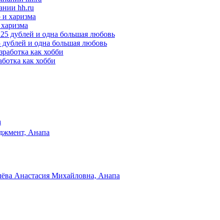
ании hh.ru
 харизма
25 дублей и одна большая любовь
аботка как хобби
а
джмент, Анапа
лёва Анастасия Михайловна, Анапа