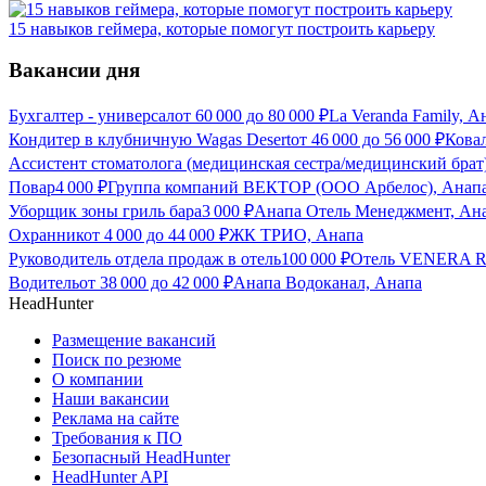
15 навыков геймера, которые помогут построить карьеру
Вакансии дня
Бухгалтер - универсал
от
60 000
до
80 000
₽
La Veranda Family, А
Кондитер в клубничную Wagas Desert
от
46 000
до
56 000
₽
Кова
Ассистент стоматолога (медицинская сестра/медицинский брат
Повар
4 000
₽
Группа компаний ВЕКТОР (ООО Арбелос), Анап
Уборщик зоны гриль бара
3 000
₽
Анапа Отель Менеджмент, Ан
Охранник
от
4 000
до
44 000
₽
ЖК ТРИО, Анапа
Руководитель отдела продаж в отель
100 000
₽
Отель VENERA R
Водитель
от
38 000
до
42 000
₽
Анапа Водоканал, Анапа
HeadHunter
Размещение вакансий
Поиск по резюме
О компании
Наши вакансии
Реклама на сайте
Требования к ПО
Безопасный HeadHunter
HeadHunter API