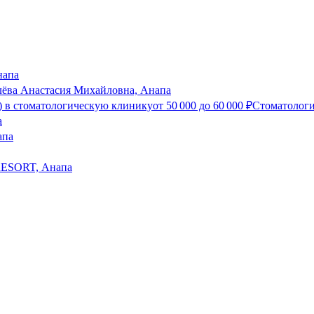
напа
лёва Анастасия Михайловна, Анапа
) в стоматологическую клинику
от
50 000
до
60 000
₽
Стоматологи
а
апа
ESORT, Анапа