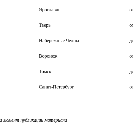
Ярославль
о
Тверь
о
Набережные Челны
д
Воронеж
о
Томск
д
Санкт-Петербург
о
на момент публикации материала