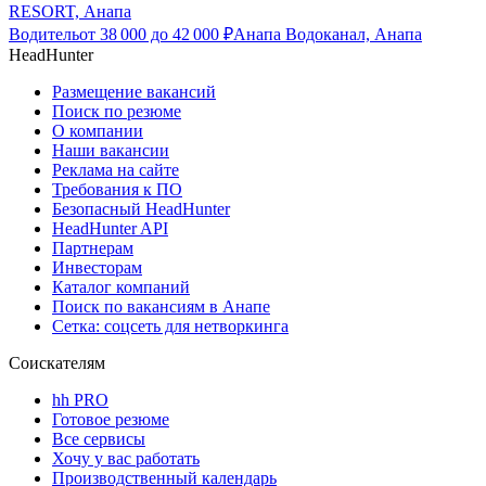
RESORT, Анапа
Водитель
от
38 000
до
42 000
₽
Анапа Водоканал, Анапа
HeadHunter
Размещение вакансий
Поиск по резюме
О компании
Наши вакансии
Реклама на сайте
Требования к ПО
Безопасный HeadHunter
HeadHunter API
Партнерам
Инвесторам
Каталог компаний
Поиск по вакансиям в Анапе
Сетка: соцсеть для нетворкинга
Соискателям
hh PRO
Готовое резюме
Все сервисы
Хочу у вас работать
Производственный календарь