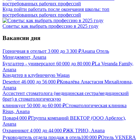
Куда пойти работать после окончания школы: топ
востребованных рабочих профессий
Советы: как выбрать профессию в 2025 году
Вакансии дня
Горничная в отель
от
3 000
до
3 300
₽
Анапа Отель
Менеджмент, Анапа
Бухгалтер - универсал
от
60 000
до
80 000
₽
La Veranda Family,
Анапа
Кондитер в клубничную Wagas
Desert
от
46 000
до
56 000
₽
Ковалёва Анастасия Михайловна,
Анапа
Ассистент стоматолога (медицинская сестра/медицинский
брат) в стоматологическую
клинику
от
50 000
до
60 000
₽
Стоматологическая клиника
Risus, Анапа
Повар
4 000
₽
Группа компаний ВЕКТОР (ООО Арбелос),
Анапа
Охранник
от
4 000
до
44 000
₽
ЖК ТРИО, Анапа
Руководитель отдела продаж в отель
100 000
₽
Отель VENERA