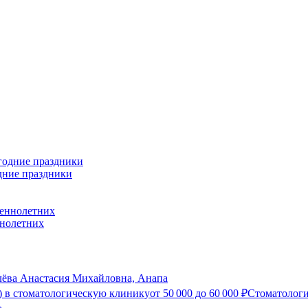
дние праздники
ннолетних
лёва Анастасия Михайловна, Анапа
) в стоматологическую клинику
от
50 000
до
60 000
₽
Стоматологи