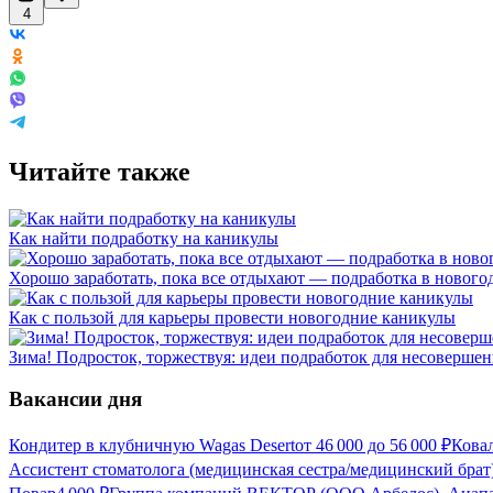
4
Читайте также
Как найти подработку на каникулы
Хорошо заработать, пока все отдыхают — подработка в нового
Как с пользой для карьеры провести новогодние каникулы
Зима! Подросток, торжествуя: идеи подработок для несоверше
Вакансии дня
Кондитер в клубничную Wagas Desert
от
46 000
до
56 000
₽
Кова
Ассистент стоматолога (медицинская сестра/медицинский брат