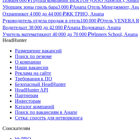
Повар
4 000
₽
Группа компаний ВЕКТОР (ООО Арбелос), Анап
Уборщик зоны гриль бара
3 000
₽
Анапа Отель Менеджмент, Ан
Охранник
от
4 000
до
44 000
₽
ЖК ТРИО, Анапа
Руководитель отдела продаж в отель
100 000
₽
Отель VENERA R
Водитель
от
38 000
до
42 000
₽
Анапа Водоканал, Анапа
Учитель математики
от
40 000
до
70 000
₽
Winners School, Анапа
HeadHunter
Размещение вакансий
Поиск по резюме
О компании
Наши вакансии
Реклама на сайте
Требования к ПО
Безопасный HeadHunter
HeadHunter API
Партнерам
Инвесторам
Каталог компаний
Поиск по вакансиям в Анапе
Сетка: соцсеть для нетворкинга
Соискателям
hh PRO