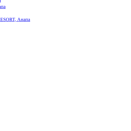
а
апа
ESORT, Анапа