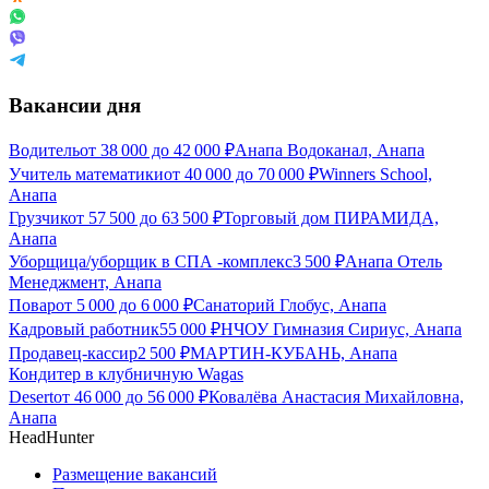
Вакансии дня
Водитель
от
38 000
до
42 000
₽
Анапа Водоканал, Анапа
Учитель математики
от
40 000
до
70 000
₽
Winners School,
Анапа
Грузчик
от
57 500
до
63 500
₽
Торговый дом ПИРАМИДА,
Анапа
Уборщица/уборщик в СПА -комплекс
3 500
₽
Анапа Отель
Менеджмент, Анапа
Повар
от
5 000
до
6 000
₽
Санаторий Глобус, Анапа
Кадровый работник
55 000
₽
НЧОУ Гимназия Сириус, Анапа
Продавец-кассир
2 500
₽
МАРТИН-КУБАНЬ, Анапа
Кондитер в клубничную Wagas
Desert
от
46 000
до
56 000
₽
Ковалёва Анастасия Михайловна,
Анапа
HeadHunter
Размещение вакансий