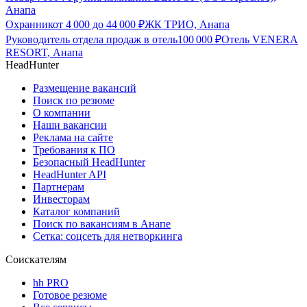
Анапа
Охранник
от
4 000
до
44 000
₽
ЖК ТРИО, Анапа
Руководитель отдела продаж в отель
100 000
₽
Отель VENERA
RESORT, Анапа
HeadHunter
Размещение вакансий
Поиск по резюме
О компании
Наши вакансии
Реклама на сайте
Требования к ПО
Безопасный HeadHunter
HeadHunter API
Партнерам
Инвесторам
Каталог компаний
Поиск по вакансиям в Анапе
Сетка: соцсеть для нетворкинга
Соискателям
hh PRO
Готовое резюме