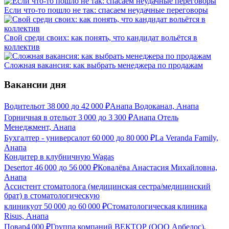
Если что-то пошло не так: спасаем неудачные переговоры
Свой среди своих: как понять, что кандидат вольётся в
коллектив
Сложная вакансия: как выбрать менеджера по продажам
Вакансии дня
Водитель
от
38 000
до
42 000
₽
Анапа Водоканал, Анапа
Горничная в отель
от
3 000
до
3 300
₽
Анапа Отель
Менеджмент, Анапа
Бухгалтер - универсал
от
60 000
до
80 000
₽
La Veranda Family,
Анапа
Кондитер в клубничную Wagas
Desert
от
46 000
до
56 000
₽
Ковалёва Анастасия Михайловна,
Анапа
Ассистент стоматолога (медицинская сестра/медицинский
брат) в стоматологическую
клинику
от
50 000
до
60 000
₽
Стоматологическая клиника
Risus, Анапа
Повар
4 000
₽
Группа компаний ВЕКТОР (ООО Арбелос),