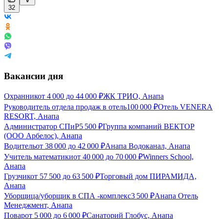
32
Вакансии дня
Охранник
от
4 000
до
44 000
₽
ЖК ТРИО, Анапа
Руководитель отдела продаж в отель
100 000
₽
Отель VENERA
RESORT, Анапа
Администратор СПиР
5 500
₽
Группа компаний ВЕКТОР
(ООО Арбелос), Анапа
Водитель
от
38 000
до
42 000
₽
Анапа Водоканал, Анапа
Учитель математики
от
40 000
до
70 000
₽
Winners School,
Анапа
Грузчик
от
57 500
до
63 500
₽
Торговый дом ПИРАМИДА,
Анапа
Уборщица/уборщик в СПА -комплекс
3 500
₽
Анапа Отель
Менеджмент, Анапа
Повар
от
5 000
до
6 000
₽
Санаторий Глобус, Анапа