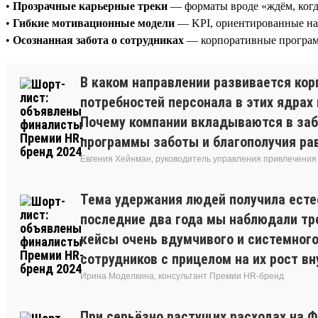
•
Прозрачные карьерные треки
— форматы вроде «ждём, когд
•
Гибкие мотивационные модели
— KPI, ориентированные на р
•
Осознанная забота о сотрудниках
— корпоративные программ
В каком направлении развивается кор
потребностей персонала в этих ядрах
Почему компании вкладываются в заб
программы заботы и благополучия рав
Евгения Хейнман, руководитель управления привлечения 
Тема удержания людей получила есте
последние два года мы наблюдали тре
кейсы очень вдумчивого и системног
сотрудников с прицелом на их рост вн
Ирина Моделкина, консультант Премии HR-бренд
При серьёзно растущих расходах на 