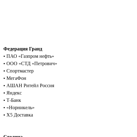
Федерация Гранд
• ПАО «Газпром нефть»
• ООО «СТД «Петрович»
• Спортмастер
• МегаФон
• АШАН Ритейл Россия
• Яндекс
• Т-Банк
• «Норникель»
• Х5 Доставка
Столица