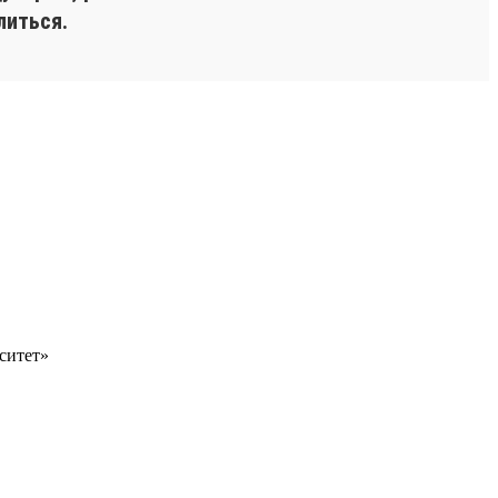
литься.
ситет»