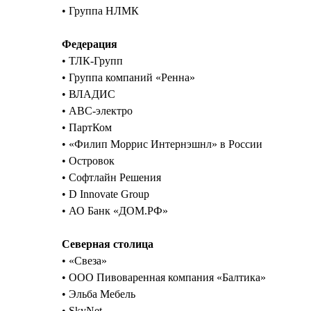
• Группа НЛМК
Федерация
• ТЛК-Групп
• Группа компаний «Ренна»
• ВЛАДИС
• АВС-электро
• ПартКом
• «Филип Моррис Интернэшнл» в России
• Островок
• Софтлайн Решения
• D Innovate Group
• АО Банк «ДОМ.РФ»
Северная столица
• «Свеза»
• ООО Пивоваренная компания «Балтика»
• Эльба Мебель
• SkyNet