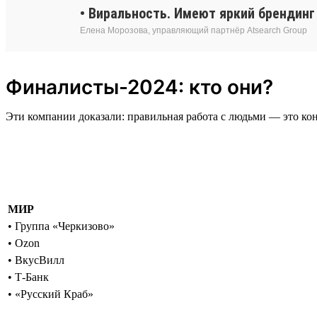
• Виральность. Имеют яркий брендин
Елена Морозова, управляющий партнёр Atsearch Group
Финалисты-2024: кто они?
Эти компании доказали: правильная работа с людьми — это ко
МИР
• Группа «Черкизово»
• Ozon
• ВкусВилл
• Т-Банк
• «Русский Краб»