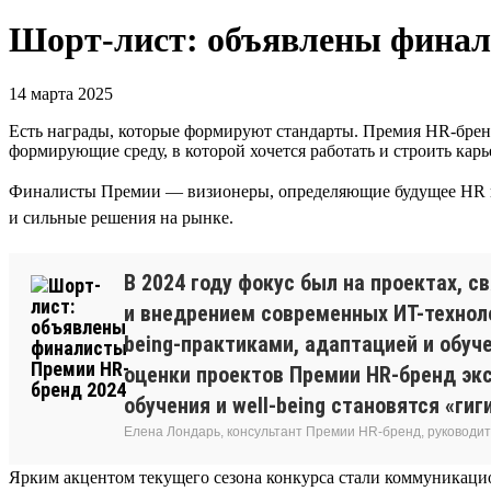
Шорт-лист: объявлены финал
14 марта 2025
Есть награды, которые формируют стандарты. Премия HR-бренд
формирующие среду, в которой хочется работать и строить карь
Финалисты Премии — визионеры, определяющие будущее HR в ст
и сильные решения на рынке.
В 2024 году фокус был на проектах, 
и внедрением современных ИТ-техноло
being-практиками, адаптацией и обуч
оценки проектов Премии HR-бренд эк
обучения и well-being становятся «г
Елена Лондарь, консультант Премии HR-бренд, руководит
Ярким акцентом текущего сезона конкурса стали коммуникаци