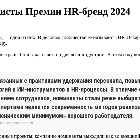
исты Премии HR-бренд 2024
 — одна из них. В деловом сообществе её называют «HR-Оскаро
еру.
ране. Они задают вектор для всей индустрии. В этом году конк
связанных с практиками удержания персонала, пов
гий и ИИ-инструментов в HR-процессы. В отличие 
ением сотрудников, номинанты стали реже выбират
спертами является современность методов реализа
игиеническим минимумом» хорошего работодателя.
ель проектов hh.ru
онные проекты: компании-номинанты выходили как во внешний к