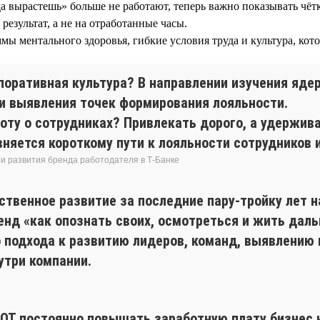
а вырастешь» больше не работают, теперь важно показывать чёт
езультат, а не на отработанные часы.
ы ментального здоровья, гибкие условия труда и культура, кот
поративная культура? В направлении изучения ядер
 и выявления точек формирования лояльности.
оту о сотрудниках? Привлекать дорого, а удержив
няется короткому пути к лояльности сотрудников 
и развития бренда работодателя в Т-Банке
ственное развитие за последние пару-тройку лет 
нд «как опознать своих, осмотреться и жить даль
о подхода к развитию лидеров, команд, выявлени
утри компании.
ФОТ постоянно повышать заработную плату бизнес 