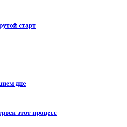
рутой старт
шнем дне
роен этот процесс