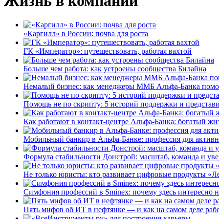
Жизнь в компании
«Каргилл» в России: почва для роста
ГК «Император»: путешествовать, работая вахтой
Больше чем работа: как устроены сообщества Билайна
Немалый бизнес: как менеджеры ММБ Альфа-Банка помо
Помощь не по скрипту: 5 историй поддержки и представ
Как работают в контакт-центре Альфа-Банка: богатый жи
Мобильный банкир в Альфа-Банке: профессия для актив
Формула стабильности Донстрой: масштаб, команда и уве
Не только юристы: кто развивает цифровые продукты «Ле
Симфония профессий в Sminex: почему здесь интересно н
Пять мифов об ИТ в нефтянке — и как на самом деле работ