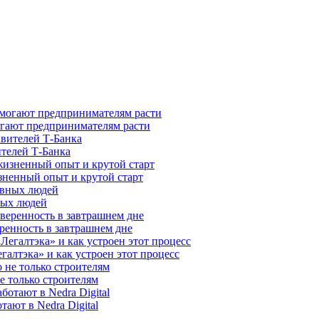
гают предпринимателям расти
ителей Т-Банка
зненный опыт и крутой старт
ных людей
ренность в завтрашнем дне
галтэка» и как устроен этот процесс
е только строителям
ают в Nedra Digital