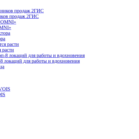
ников продаж 2ГИС
OMNI»
ора
 расти
-8 локаций для работы и вдохновения
OIS