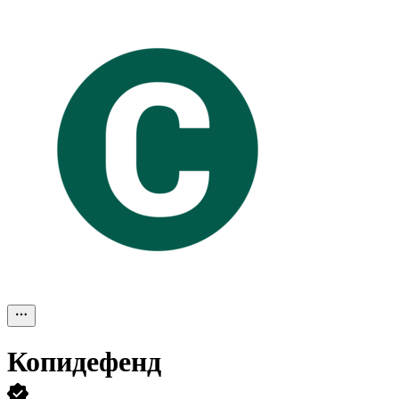
Копидефенд