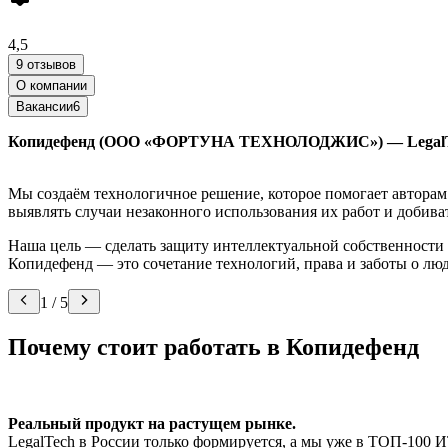
4,5
9 отзывов
О компании
Вакансии
6
Копидефенд (ООО «ФОРТУНА ТЕХНОЛОДЖИС») — LegalTec
Мы создаём технологичное решение, которое помогает автора
выявлять случаи незаконного использования их работ и добив
Наша цель — сделать защиту интеллектуальной собственности 
Копидефенд — это сочетание технологий, права и заботы о лю
1
/
5
Почему стоит работать в Копидефенд
Реальный продукт на растущем рынке.
LegalTech в России только формируется, а мы уже в ТОП-100 И