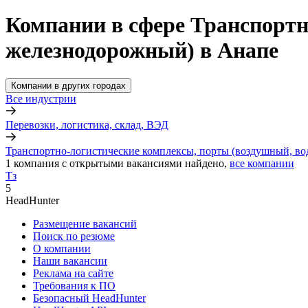
Компании в сфере Транспортн
железнодорожный) в Анапе
Компании в других городах
Все индустрии
Перевозки, логистика, склад, ВЭД
Транспортно-логистические комплексы, порты (воздушный, в
1
компания с открытыми вакансиями
найдено,
все компании
Тз
5
HeadHunter
Размещение вакансий
Поиск по резюме
О компании
Наши вакансии
Реклама на сайте
Требования к ПО
Безопасный HeadHunter