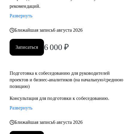
рекомендаций.
Кому могу помочь:
• Руководителям проектов.
Развернуть
• Бизнес/системным-аналитикам.
• Студентам и выпускникам для поиска стажировки в ИТ.
Ближайшая запись
6 августа 2026
• Специалистам из других сфер, которые хотят
6 000
₽
попробовать себя в новой специальности.
Записаться
• Новичкам, кто хочет начать работу в ИТ и не знает, с чего
начать.
Подготовка к собеседованию для руководителей
проектов и бизнес-аналитиков (на начальную/среднюю
позицию)
Консультация для подготовки к собеседованию.
Развернуть
Ближайшая запись
6 августа 2026