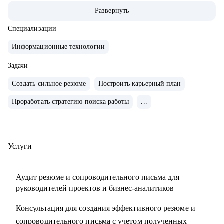
• За 2 года перешел от бизнес/системного-аналитика на
Развернуть
должность руководителя проектов.
• На позиции бизнес-аналитика оптимизировал 300+
Специализации
процессов крупнейших Российских холдингов.
Информационные технологии
• Руководил проектом автоматизации бизнеса на 3000
пользователей.
Задачи
• Провел 30+ карьерных консультаций.
Создать сильное резюме
Построить карьерный план
• Занимаюсь разнородными задачами по развитию ИИ
Проработать стратегию поиска работы
...
направления в Сбере.
С чем помогу:
• Выделяющееся резюме.
Услуги
• Структурированное сопроводительное письмо.
• Успешные переговоры с работодателями.
Аудит резюме и сопроводительного письма для
• Консультации при смене профиля деятельности.
руководителей проектов и бизнес-аналитиков
• Планирование карьерного трека.
Консультация для создания эффективного резюме и
• Помощь в выборе обучающих материалов.
сопроводительного письма с учетом полученных