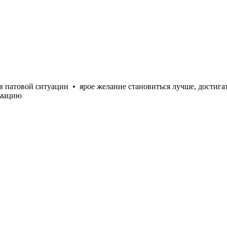
в патовой ситуации
•
ярое желание становиться лучше, достига
рмацию