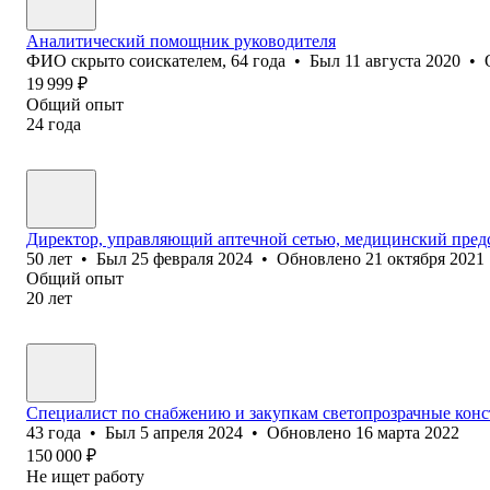
Аналитический помощник руководителя
ФИО скрыто соискателем
,
64
года
•
Был
11 августа 2020
•
19 999
₽
Общий опыт
24
года
Директор, управляющий аптечной сетью, медицинский пре
50
лет
•
Был
25 февраля 2024
•
Обновлено
21 октября 2021
Общий опыт
20
лет
Специалист по снабжению и закупкам светопрозрачные конс
43
года
•
Был
5 апреля 2024
•
Обновлено
16 марта 2022
150 000
₽
Не ищет работу