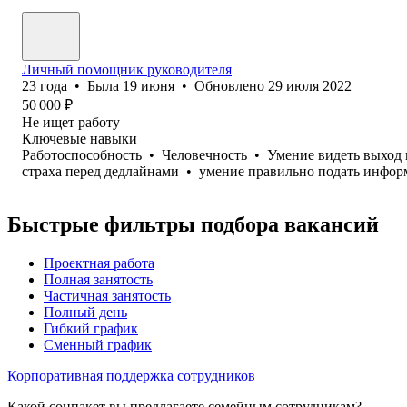
Личный помощник руководителя
23
года
•
Была
19 июня
•
Обновлено
29 июля 2022
50 000
₽
Не ищет работу
Ключевые навыки
Работоспособность
•
Человечность
•
Умение видеть выход 
страха перед дедлайнами
•
умение правильно подать инфо
Быстрые фильтры подбора вакансий
Проектная работа
Полная занятость
Частичная занятость
Полный день
Гибкий график
Сменный график
Корпоративная поддержка сотрудников
Какой соцпакет вы предлагаете семейным сотрудникам?