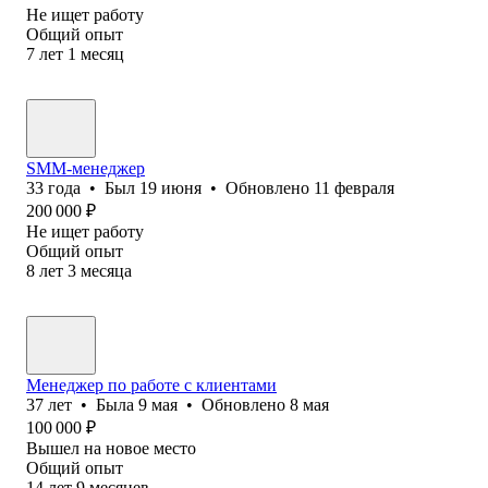
Не ищет работу
Общий опыт
7
лет
1
месяц
SMM-менеджер
33
года
•
Был
19 июня
•
Обновлено
11 февраля
200 000
₽
Не ищет работу
Общий опыт
8
лет
3
месяца
Менеджер по работе с клиентами
37
лет
•
Была
9 мая
•
Обновлено
8 мая
100 000
₽
Вышел на новое место
Общий опыт
14
лет
9
месяцев