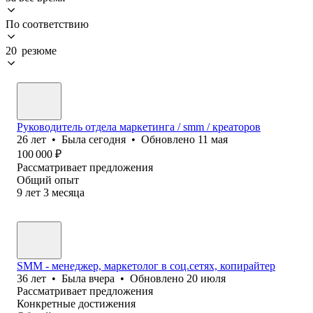
По соответствию
20 резюме
Руководитель отдела маркетинга / smm / креаторов
26
лет
•
Была
сегодня
•
Обновлено
11 мая
100 000
₽
Рассматривает предложения
Общий опыт
9
лет
3
месяца
SMM - менеджер, маркетолог в соц.сетях, копирайтер
36
лет
•
Была
вчера
•
Обновлено
20 июля
Рассматривает предложения
Конкретные достижения