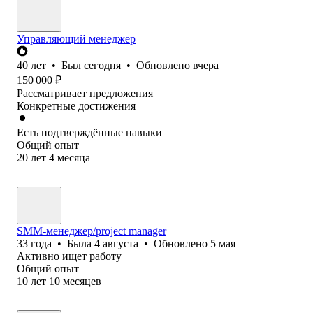
Управляющий менеджер
40
лет
•
Был
сегодня
•
Обновлено
вчера
150 000
₽
Рассматривает предложения
Конкретные достижения
Есть подтверждённые навыки
Общий опыт
20
лет
4
месяца
SMM-менеджер/project manager
33
года
•
Была
4 августа
•
Обновлено
5 мая
Активно ищет работу
Общий опыт
10
лет
10
месяцев