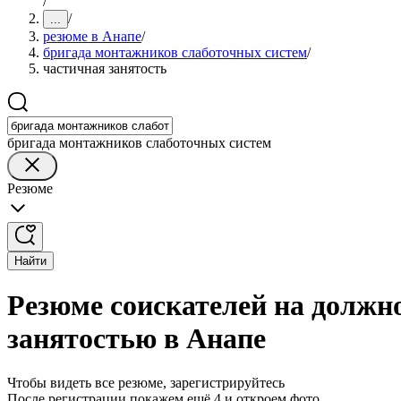
/
/
...
резюме в Анапе
/
бригада монтажников слаботочных систем
/
частичная занятость
бригада монтажников слаботочных систем
Резюме
Найти
Резюме соискателей на должн
занятостью в Анапе
Чтобы видеть все резюме, зарегистрируйтесь
После регистрации покажем ещё 4 и откроем фото