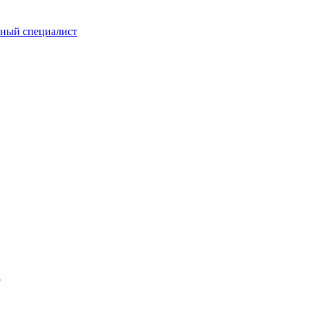
итный специалист
3