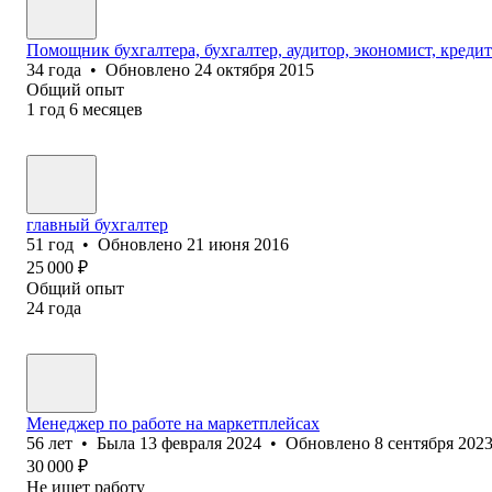
Помощник бухгалтера, бухгалтер, аудитор, экономист, кред
34
года
•
Обновлено
24 октября 2015
Общий опыт
1
год
6
месяцев
главный бухгалтер
51
год
•
Обновлено
21 июня 2016
25 000
₽
Общий опыт
24
года
Менеджер по работе на маркетплейсах
56
лет
•
Была
13 февраля 2024
•
Обновлено
8 сентября 202
30 000
₽
Не ищет работу