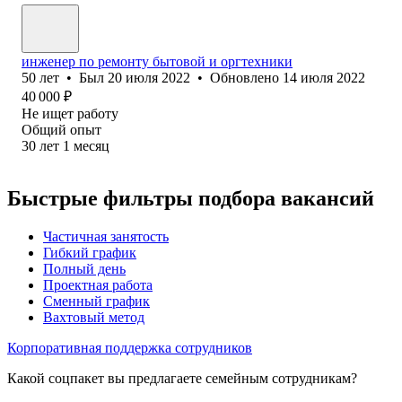
инженер по ремонту бытовой и оргтехники
50
лет
•
Был
20 июля 2022
•
Обновлено
14 июля 2022
40 000
₽
Не ищет работу
Общий опыт
30
лет
1
месяц
Быстрые фильтры подбора вакансий
Частичная занятость
Гибкий график
Полный день
Проектная работа
Сменный график
Вахтовый метод
Корпоративная поддержка сотрудников
Какой соцпакет вы предлагаете семейным сотрудникам?