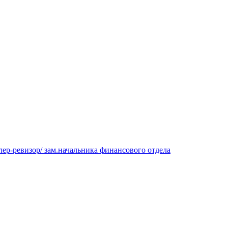
ер-ревизор/ зам.начальника финансового отдела