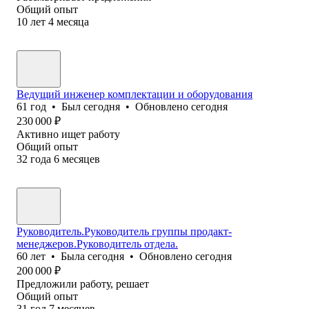
Общий опыт
10
лет
4
месяца
Ведущий инженер комплектации и оборудования
61
год
•
Был
сегодня
•
Обновлено
сегодня
230 000
₽
Активно ищет работу
Общий опыт
32
года
6
месяцев
Руководитель.Руководитель группы продакт-
менеджеров.Руководитель отдела.
60
лет
•
Была
сегодня
•
Обновлено
сегодня
200 000
₽
Предложили работу, решает
Общий опыт
31
год
7
месяцев