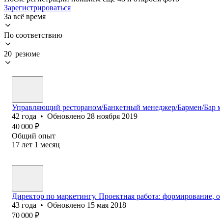
Зарегистрироваться
За всё время
По соответствию
20 резюме
Управляющий рестораном/Банкетный менеджер/Бармен/Бар 
42
года
•
Обновлено
28 ноября 2019
40 000
₽
Общий опыт
17
лет
1
месяц
Директор по маркетингу. Проектная работа: формирование, 
43
года
•
Обновлено
15 мая 2018
70 000
₽