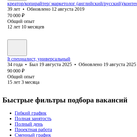
креатор/копирайтер/ маркетолог (английский/русский)/конте
39
лет
•
Обновлено
12 августа 2019
70 000
₽
Общий опыт
12
лет
10
месяцев
It специалист, универсальный
34
года
•
Был
19 августа 2025
•
Обновлено
19 августа 2025
90 000
₽
Общий опыт
15
лет
3
месяца
Быстрые фильтры подбора вакансий
Гибкий график
Полная занятость
Полный день
Проектная работа
Сменный график