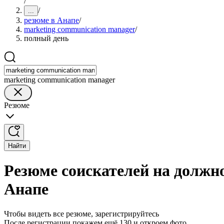
/
/
...
резюме в Анапе
/
marketing communication manager
/
полный день
marketing communication manager
Резюме
Найти
Резюме соискателей на должно
Анапе
Чтобы видеть все резюме, зарегистрируйтесь
После регистрации покажем ещё 130 и откроем фото