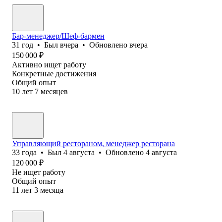
Бар-менеджер/Шеф-бармен
31
год
•
Был
вчера
•
Обновлено
вчера
150 000
₽
Активно ищет работу
Конкретные достижения
Общий опыт
10
лет
7
месяцев
Управляющий рестораном, менеджер ресторана
33
года
•
Был
4 августа
•
Обновлено
4 августа
120 000
₽
Не ищет работу
Общий опыт
11
лет
3
месяца