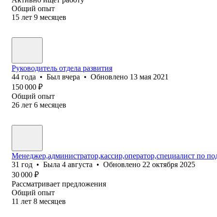
Общий опыт
15
лет
9
месяцев
Руководитель отдела развития
44
года
•
Был
вчера
•
Обновлено
13 мая 2021
150 000
₽
Общий опыт
26
лет
6
месяцев
Менеджер,администратор,кассир,оператор,специалист по по
31
год
•
Была
4 августа
•
Обновлено
22 октября 2025
30 000
₽
Рассматривает предложения
Общий опыт
11
лет
8
месяцев