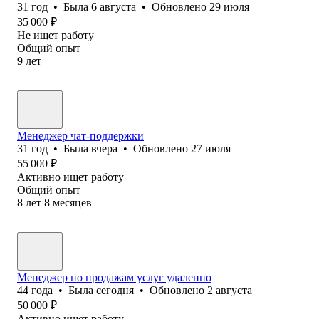
31
год
•
Была
6 августа
•
Обновлено
29 июля
35 000
₽
Не ищет работу
Общий опыт
9
лет
Менеджер чат-поддержки
31
год
•
Была
вчера
•
Обновлено
27 июля
55 000
₽
Активно ищет работу
Общий опыт
8
лет
8
месяцев
Менеджер по продажам услуг удаленно
44
года
•
Была
сегодня
•
Обновлено
2 августа
50 000
₽
Активно ищет работу