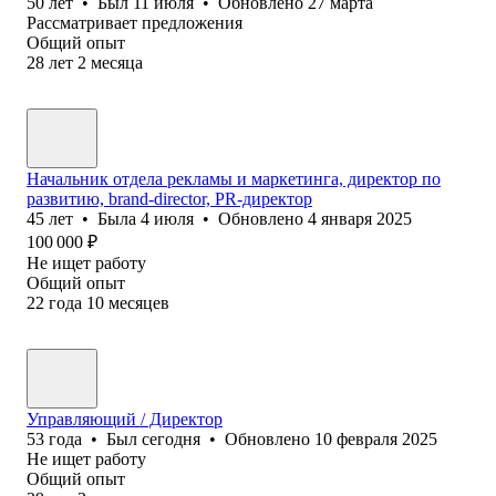
50
лет
•
Был
11 июля
•
Обновлено
27 марта
Рассматривает предложения
Общий опыт
28
лет
2
месяца
Начальник отдела рекламы и маркетинга, директор по
развитию, brand-director, PR-директор
45
лет
•
Была
4 июля
•
Обновлено
4 января 2025
100 000
₽
Не ищет работу
Общий опыт
22
года
10
месяцев
Управляющий / Директор
53
года
•
Был
сегодня
•
Обновлено
10 февраля 2025
Не ищет работу
Общий опыт