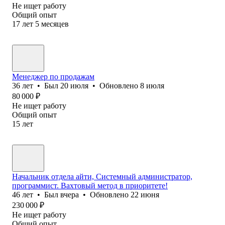
Не ищет работу
Общий опыт
17
лет
5
месяцев
Менеджер по продажам
36
лет
•
Был
20 июля
•
Обновлено
8 июля
80 000
₽
Не ищет работу
Общий опыт
15
лет
Начальник отдела айти, Системный администратор,
программист. Вахтовый метод в приоритете!
46
лет
•
Был
вчера
•
Обновлено
22 июня
230 000
₽
Не ищет работу
Общий опыт