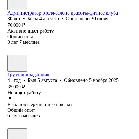
Администратор отеля/салона красоты/фитнес клуба
30
лет
•
Была
4 августа
•
Обновлено
20 июля
70 000
₽
Активно ищет работу
Общий опыт
8
лет
7
месяцев
Грузчик-кладовщик
41
год
•
Был
5 августа
•
Обновлено
5 ноября 2025
35 000
₽
Не ищет работу
Есть подтверждённые навыки
Общий опыт
6
лет
6
месяцев