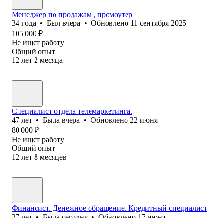
Менеджер по продажам , промоутер
34
года
•
Был
вчера
•
Обновлено
11 сентября 2025
105 000
₽
Не ищет работу
Общий опыт
12
лет
2
месяца
Специалист отдела телемаркетинга.
47
лет
•
Была
вчера
•
Обновлено
22 июня
80 000
₽
Не ищет работу
Общий опыт
12
лет
8
месяцев
Финансист. Денежное обращение. Кредитный специалист
27
лет
•
Была
сегодня
•
Обновлено
17 июня