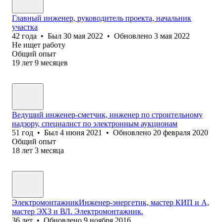
Главный инженер, руководитель проекта, начальник
участка
42
года
•
Был
30 мая 2022
•
Обновлено
3 мая 2022
Не ищет работу
Общий опыт
19
лет
9
месяцев
Ведущий инженер-сметчик, инженер по строительному
надзору, специалист по электронным аукционам
51
год
•
Был
4 июня 2021
•
Обновлено
20 февраля 2020
Общий опыт
18
лет
3
месяца
ЭлектромонтажникИнженер-энергетик, мастер КИП и А,
мастер ЭХЗ и ВЛ. Электромонтажник.
36
лет
•
Обновлено
9 ноября 2016