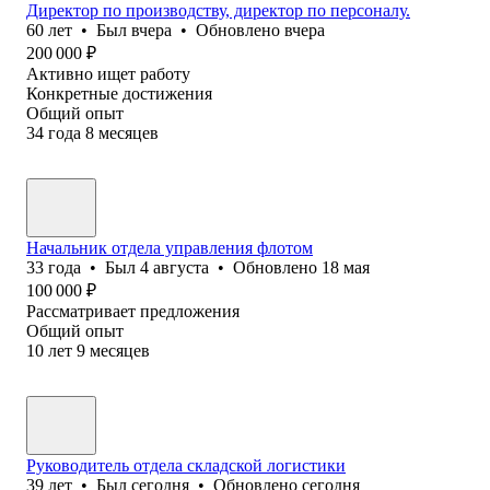
Директор по производству, директор по персоналу.
60
лет
•
Был
вчера
•
Обновлено
вчера
200 000
₽
Активно ищет работу
Конкретные достижения
Общий опыт
34
года
8
месяцев
Начальник отдела управления флотом
33
года
•
Был
4 августа
•
Обновлено
18 мая
100 000
₽
Рассматривает предложения
Общий опыт
10
лет
9
месяцев
Руководитель отдела складской логистики
39
лет
•
Был
сегодня
•
Обновлено
сегодня