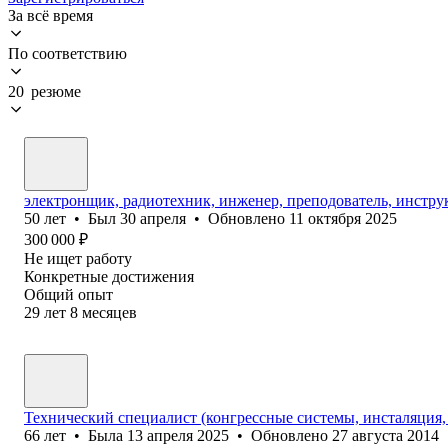
За всё время
По соответствию
20 резюме
электронщик, радиотехник, инженер, преподователь, инстру
50
лет
•
Был
30 апреля
•
Обновлено
11 октября 2025
300 000
₽
Не ищет работу
Конкретные достижения
Общий опыт
29
лет
8
месяцев
Технический специалист (конгрессные системы, инсталяция,
66
лет
•
Была
13 апреля 2025
•
Обновлено
27 августа 2014