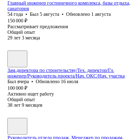
Главный инженер гостиничного комплекса, базы отдыха,
санатория
54
года
•
Был
5 августа
•
Обновлено
1 августа
150 000
₽
Рассматривает предложения
Общий опыт
29
лет
3
месяца
Зам.директора по строительству/Тех. директор/Гл.
инженер/Руководитель проекта/Нач. ОКС/Нач. участка
Был
вчера
•
Обновлено
16 июля
100 000
₽
Активно ищет работу
Общий опыт
38
лет
9
месяцев
Руководитель отдела продаж, Менеджер по продажам,