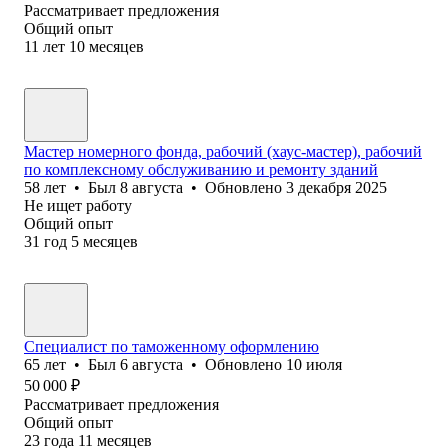
Рассматривает предложения
Общий опыт
11
лет
10
месяцев
Мастер номерного фонда, рабочий (хаус-мастер), рабочий
по комплексному обслуживанию и ремонту зданий
58
лет
•
Был
8 августа
•
Обновлено
3 декабря 2025
Не ищет работу
Общий опыт
31
год
5
месяцев
Специалист по таможенному оформлению
65
лет
•
Был
6 августа
•
Обновлено
10 июля
50 000
₽
Рассматривает предложения
Общий опыт
23
года
11
месяцев