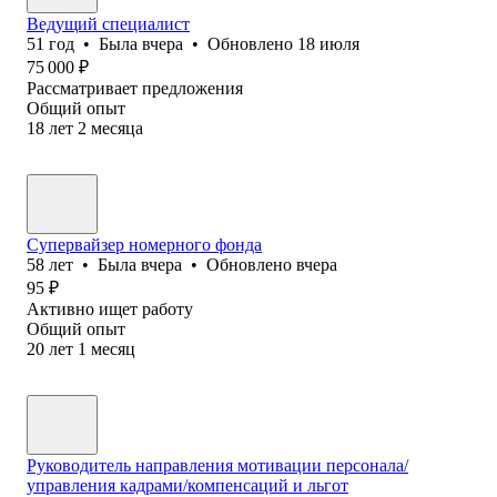
Ведущий специалист
51
год
•
Была
вчера
•
Обновлено
18 июля
75 000
₽
Рассматривает предложения
Общий опыт
18
лет
2
месяца
Супервайзер номерного фонда
58
лет
•
Была
вчера
•
Обновлено
вчера
95
₽
Активно ищет работу
Общий опыт
20
лет
1
месяц
Руководитель направления мотивации персонала/
управления кадрами/компенсаций и льгот