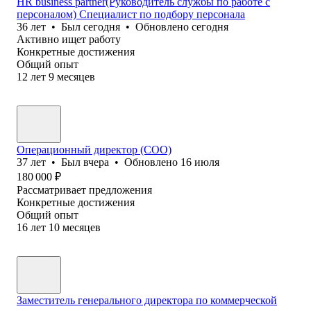
HR business partner(Руководитель службы по работе с
персоналом) Специалист по подбору персонала
36
лет
•
Был
сегодня
•
Обновлено
сегодня
Активно ищет работу
Конкретные достижения
Общий опыт
12
лет
9
месяцев
Операционный директор (COO)
37
лет
•
Был
вчера
•
Обновлено
16 июля
180 000
₽
Рассматривает предложения
Конкретные достижения
Общий опыт
16
лет
10
месяцев
Заместитель генерального директора по коммерческой