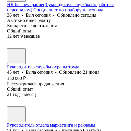
HR business partner(Руководитель службы по работе с
персоналом) Специалист по подбору персонала
36
лет
•
Был
сегодня
•
Обновлено
сегодня
Активно ищет работу
Конкретные достижения
Общий опыт
12
лет
9
месяцев
Руководитель службы охраны труда
45
лет
•
Была
сегодня
•
Обновлено
21 июня
150 000
₽
Рассматривает предложения
Общий опыт
21
год
1
месяц
Руководитель отдела маркетинга и рекламы
51
год
•
Была
сегодня
•
Обновлено
6 августа