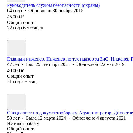
Руководитель службы безопасности (охраны)
64
года
•
Обновлено
30 ноября 2016
45 000
₽
Общий опыт
22
года
6
месяцев
Главный инженер, Инженер по тех надзор за ЗиС, Инженер
47
лет
•
Был
25 сентября 2021
•
Обновлено
22 мая 2019
40 000
₽
Общий опыт
21
год
2
месяца
Специалист по документообороту, Администратор, Диспетч
58
лет
•
Была
12 марта 2024
•
Обновлено
4 августа 2021
Не ищет работу
Общий опыт