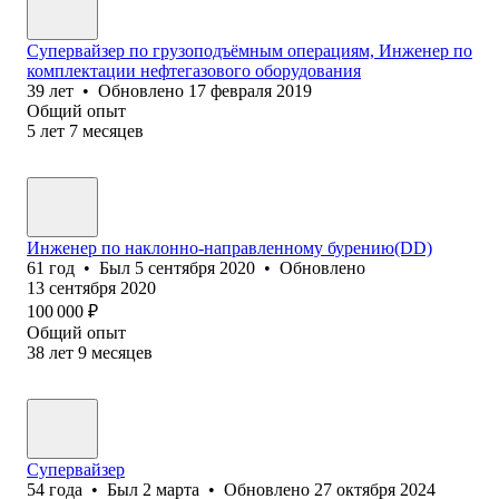
Супервайзер по грузоподъёмным операциям, Инженер по
комплектации нефтегазового оборудования
39
лет
•
Обновлено
17 февраля 2019
Общий опыт
5
лет
7
месяцев
Инженер по наклонно-направленному бурению(DD)
61
год
•
Был
5 сентября 2020
•
Обновлено
13 сентября 2020
100 000
₽
Общий опыт
38
лет
9
месяцев
Супервайзер
54
года
•
Был
2 марта
•
Обновлено
27 октября 2024