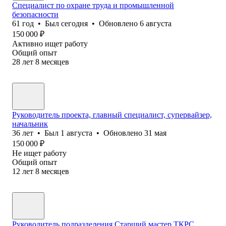
Специалист по охране труда и промышленной
безопасности
61
год
•
Был
сегодня
•
Обновлено
6 августа
150 000
₽
Активно ищет работу
Общий опыт
28
лет
8
месяцев
Руководитель проекта, главный специалист, супервайзер,
начальник
36
лет
•
Был
1 августа
•
Обновлено
31 мая
150 000
₽
Не ищет работу
Общий опыт
12
лет
8
месяцев
Руководитель подразделения.Старший мастер ТКРС