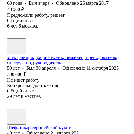
63
года
•
Был
вчера
•
Обновлено
26 марта 2017
40 000
₽
Предложили работу, решает
Общий опыт
6
лет
6
месяцев
электронщик, радиотехник, инженер, преподователь,
инструктор, руководитель
50
лет
•
Был
30 апреля
•
Обновлено
11 октября 2025
300 000
₽
Не ищет работу
Конкретные достижения
Общий опыт
29
лет
8
месяцев
Шеф-повар европейской кухни
48
лет
•
Обновлено
21 января 2021