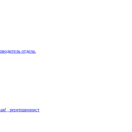
оводитель отдела.
ая! , рецепшионист