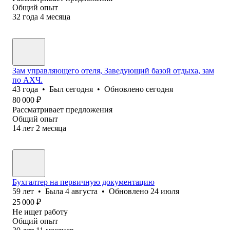
Общий опыт
32
года
4
месяца
Зам управляющего отеля, Заведующий базой отдыха, зам
по АХЧ.
43
года
•
Был
сегодня
•
Обновлено
сегодня
80 000
₽
Рассматривает предложения
Общий опыт
14
лет
2
месяца
Бухгалтер на первичную документацию
59
лет
•
Была
4 августа
•
Обновлено
24 июля
25 000
₽
Не ищет работу
Общий опыт