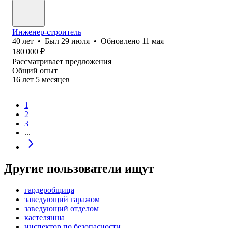
Инженер-строитель
40
лет
•
Был
29 июля
•
Обновлено
11 мая
180 000
₽
Рассматривает предложения
Общий опыт
16
лет
5
месяцев
1
2
3
...
Другие пользователи ищут
гардеробщица
заведующий гаражом
заведующий отделом
кастелянша
инспектор по безопасности