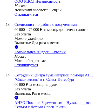
ООО
РЦСЭ Независимость
Москва
Ленинский проспект
и еще
2
Откликнуться
Специалист по работе с документами
60 000
–
75 000
₽
за месяц,
до вычета налогов
Без опыта
Можно удалённо
Выплаты: Два раза в месяц
Колокольцев Андрей Юрьевич
Москва
Можно без резюме
Откликнуться
Сотрудник центра гуманитарной помощи АНО
"Спаси жизнь" в г. Санкт-Петербург
60 000
₽
за месяц,
на руки
Без опыта
Выплаты: Раз в месяц
АНБО Помощи Беременным и Нуждающимся
Семьям с Детьми Спаси Жизнь