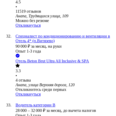
4.5
•
11519
отзывов
Анапа, Трудящихся улица, 109
Можно без резюме
Откликнуться
Специалист по кондиционированию и вентиляции в
Отель 4* (п.Витязево)
90 000
₽
за месяц,
на руки
Опыт 1-3 года
Отель Beton Brut Ultra All Inclusive & SPA
3.3
•
4
отзыва
Анапа, улица Верхняя дорога, 120
Откликнитесь среди первых
Откликнуться
Водитель категории В
28 000
–
32 000
₽
за месяц,
до вычета налогов
Опыт 1-3 года