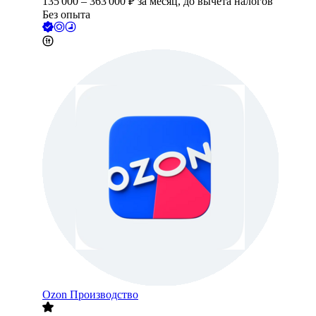
135 000
–
363 000
₽
за месяц,
до вычета налогов
Без опыта
Ozon Производство