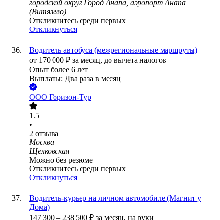
городской округ Город Анапа, аэропорт Анапа
(Витязево)
Откликнитесь среди первых
Откликнуться
Водитель автобуса (межрегиональные маршруты)
от
170 000
₽
за месяц,
до вычета налогов
Опыт более 6 лет
Выплаты: Два раза в месяц
ООО
Горизон-Тур
1.5
•
2
отзыва
Москва
Щелковская
Можно без резюме
Откликнитесь среди первых
Откликнуться
Водитель-курьер на личном автомобиле (Магнит у
Дома)
147 300
–
238 500
₽
за месяц,
на руки