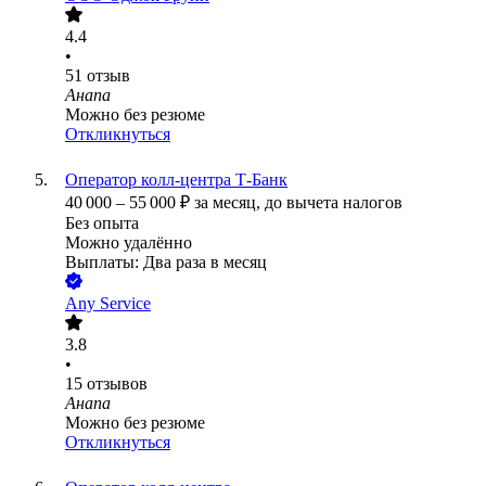
4.4
•
51
отзыв
Анапа
Можно без резюме
Откликнуться
Оператор колл-центра Т-Банк
40 000
–
55 000
₽
за месяц,
до вычета налогов
Без опыта
Можно удалённо
Выплаты: Два раза в месяц
Any Service
3.8
•
15
отзывов
Анапа
Можно без резюме
Откликнуться