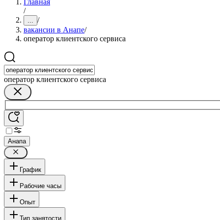
Главная
/
/
...
вакансии в Анапе
/
оператор клиентского сервиса
оператор клиентского сервиса
Анапа
График
Рабочие часы
Опыт
Тип занятости