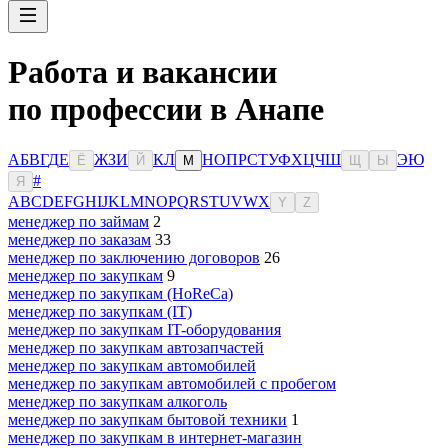
Работа и вакансии
по профессии в Анапе
А
Б
В
Г
Д
Е
Ж
З
И
К
Л
Н
О
П
Р
С
Т
У
Ф
Х
Ц
Ч
Ш
Э
Ю
Ё
Й
М
Щ
Ы
#
Я
A
B
C
D
E
F
G
H
I
J
K
L
M
N
O
P
Q
R
S
T
U
V
W
X
Y
Z
менеджер по займам
2
менеджер по заказам
33
менеджер по заключению договоров
26
менеджер по закупкам
9
менеджер по закупкам (HoReCa)
менеджер по закупкам (IT)
менеджер по закупкам IT-оборудования
менеджер по закупкам автозапчастей
менеджер по закупкам автомобилей
менеджер по закупкам автомобилей с пробегом
менеджер по закупкам алкоголь
менеджер по закупкам бытовой техники
1
менеджер по закупкам в интернет-магазин