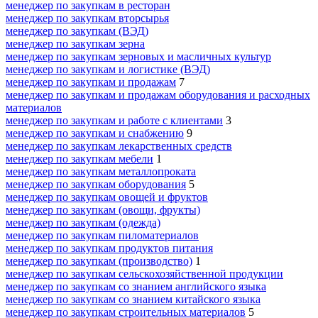
менеджер по закупкам в ресторан
менеджер по закупкам вторсырья
менеджер по закупкам (ВЭД)
менеджер по закупкам зерна
менеджер по закупкам зерновых и масличных культур
менеджер по закупкам и логистике (ВЭД)
менеджер по закупкам и продажам
7
менеджер по закупкам и продажам оборудования и расходных
материалов
менеджер по закупкам и работе с клиентами
3
менеджер по закупкам и снабжению
9
менеджер по закупкам лекарственных средств
менеджер по закупкам мебели
1
менеджер по закупкам металлопроката
менеджер по закупкам оборудования
5
менеджер по закупкам овощей и фруктов
менеджер по закупкам (овощи, фрукты)
менеджер по закупкам (одежда)
менеджер по закупкам пиломатериалов
менеджер по закупкам продуктов питания
менеджер по закупкам (производство)
1
менеджер по закупкам сельскохозяйственной продукции
менеджер по закупкам со знанием английского языка
менеджер по закупкам со знанием китайского языка
менеджер по закупкам строительных материалов
5