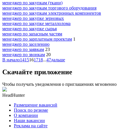
менеджер по закупкам (ткани)
менеджер по закупкам торгового оборудования
менеджер по закупкам электронных компонентов
менеджер по закупке зерновых
менеджер по закупке металлолома
менеджер по закупке сырья
менеджер по запасным частям
менеджер по зарплатным проектам
1
менеджер по заселению
менеджер по заявкам
23
менеджер по звонкам
20
В начало
14
15
16
17
18
...
47
дальше
Скачайте приложение
Чтобы получать уведомления о приглашениях мгновенно
HeadHunter
Размещение вакансий
Поиск по резюме
О компании
Наши вакансии
Реклама на сайте