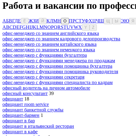
Работа и вакансии по професс
А
Б
В
Г
Д
Е
Ж
З
И
К
Л
М
Н
П
Р
С
Т
У
Ф
Х
Ц
Ч
Ш
Э
Ю
Ё
Й
О
Щ
Ы
Я
A
B
C
D
E
F
G
H
I
J
K
L
M
N
O
P
Q
R
S
T
U
V
W
X
Y
Z
офис-менеджер со знанием английского языка
офис-менеджер со знанием кадрового делопроизводства
офис-менеджер со знанием китайского языка
офис-менеджер со знанием немецкого языка
офис-менеджер с функциями бухгалтера
офис-менеджер с функциями менеджера по продажам
офис-менеджер с функциями помощника бухгалтера
офис-менеджер с функциями помощника руководителя
офис-менеджер с функциями секретаря
офис-менеджер с функциями специалиста по кадрам
офисный водитель на личном автомобиле
офисный консультант
39
официант
18
официант room service
официант банкетной службы
официант-бармен
1
официант в бар
официант в итальянский ресторан
официант в кафе