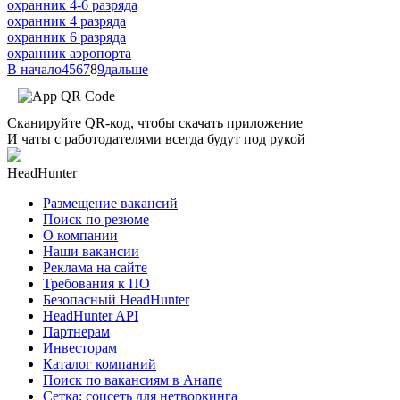
охранник 4-6 разряда
охранник 4 разряда
охранник 6 разряда
охранник аэропорта
В начало
4
5
6
7
8
9
дальше
Сканируйте QR-код, чтобы скачать приложение
И чаты с работодателями всегда будут под рукой
HeadHunter
Размещение вакансий
Поиск по резюме
О компании
Наши вакансии
Реклама на сайте
Требования к ПО
Безопасный HeadHunter
HeadHunter API
Партнерам
Инвесторам
Каталог компаний
Поиск по вакансиям в Анапе
Сетка: соцсеть для нетворкинга