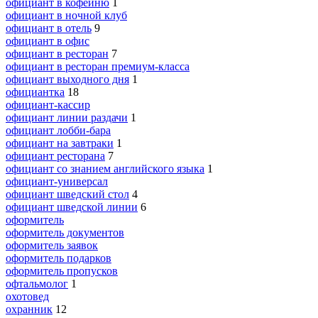
официант в кофейню
1
официант в ночной клуб
официант в отель
9
официант в офис
официант в ресторан
7
официант в ресторан премиум-класса
официант выходного дня
1
официантка
18
официант-кассир
официант линии раздачи
1
официант лобби-бара
официант на завтраки
1
официант ресторана
7
официант со знанием английского языка
1
официант-универсал
официант шведский стол
4
официант шведской линии
6
оформитель
оформитель документов
оформитель заявок
оформитель подарков
оформитель пропусков
офтальмолог
1
охотовед
охранник
12