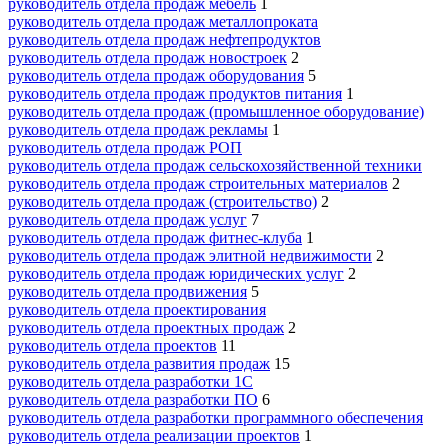
руководитель отдела продаж мебель
1
руководитель отдела продаж металлопроката
руководитель отдела продаж нефтепродуктов
руководитель отдела продаж новостроек
2
руководитель отдела продаж оборудования
5
руководитель отдела продаж продуктов питания
1
руководитель отдела продаж (промышленное оборудование)
руководитель отдела продаж рекламы
1
руководитель отдела продаж РОП
руководитель отдела продаж сельскохозяйственной техники
руководитель отдела продаж строительных материалов
2
руководитель отдела продаж (строительство)
2
руководитель отдела продаж услуг
7
руководитель отдела продаж фитнес-клуба
1
руководитель отдела продаж элитной недвижимости
2
руководитель отдела продаж юридических услуг
2
руководитель отдела продвижения
5
руководитель отдела проектирования
руководитель отдела проектных продаж
2
руководитель отдела проектов
11
руководитель отдела развития продаж
15
руководитель отдела разработки 1С
руководитель отдела разработки ПО
6
руководитель отдела разработки программного обеспечения
руководитель отдела реализации проектов
1