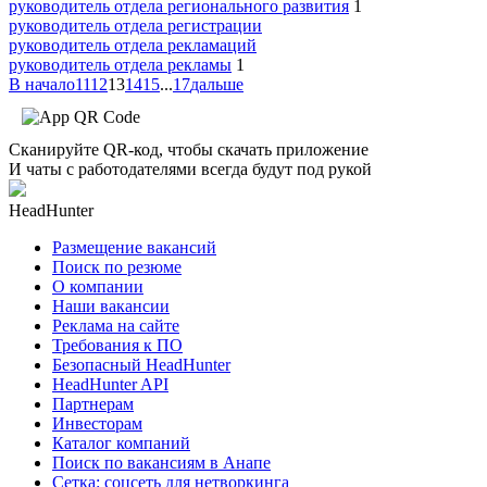
руководитель отдела регионального развития
1
руководитель отдела регистрации
руководитель отдела рекламаций
руководитель отдела рекламы
1
В начало
11
12
13
14
15
...
17
дальше
Сканируйте QR-код, чтобы скачать приложение
И чаты с работодателями всегда будут под рукой
HeadHunter
Размещение вакансий
Поиск по резюме
О компании
Наши вакансии
Реклама на сайте
Требования к ПО
Безопасный HeadHunter
HeadHunter API
Партнерам
Инвесторам
Каталог компаний
Поиск по вакансиям в Анапе
Сетка: соцсеть для нетворкинга