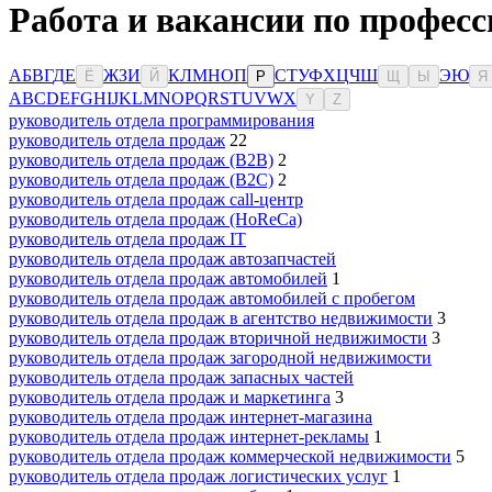
Работа и вакансии по професс
А
Б
В
Г
Д
Е
Ж
З
И
К
Л
М
Н
О
П
С
Т
У
Ф
Х
Ц
Ч
Ш
Э
Ю
Ё
Й
Р
Щ
Ы
Я
A
B
C
D
E
F
G
H
I
J
K
L
M
N
O
P
Q
R
S
T
U
V
W
X
Y
Z
руководитель отдела программирования
руководитель отдела продаж
22
руководитель отдела продаж (B2B)
2
руководитель отдела продаж (B2C)
2
руководитель отдела продаж call-центр
руководитель отдела продаж (HoReCa)
руководитель отдела продаж IT
руководитель отдела продаж автозапчастей
руководитель отдела продаж автомобилей
1
руководитель отдела продаж автомобилей с пробегом
руководитель отдела продаж в агентство недвижимости
3
руководитель отдела продаж вторичной недвижимости
3
руководитель отдела продаж загородной недвижимости
руководитель отдела продаж запасных частей
руководитель отдела продаж и маркетинга
3
руководитель отдела продаж интернет-магазина
руководитель отдела продаж интернет-рекламы
1
руководитель отдела продаж коммерческой недвижимости
5
руководитель отдела продаж логистических услуг
1