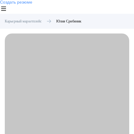
Создать резюме
Карьерный маркетплейс
Юлия
Срибяник