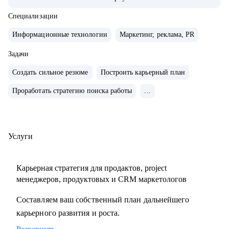
системно расти.
• За плечами — Авито, МегаФон, Сбер, Открытие, десятки
Специализации
запусков, трансформации команд, развитие руководителей
Информационные технологии
Маркетинг, реклама, PR
и публичные выступления о лидерстве и управлении.
• Ментор Авито и Women in Tech Russia.
Задачи
Создать сильное резюме
Построить карьерный план
С чем помогу:
Проработать стратегию поиска работы
...
• Сформулировать карьерную цель и разработать стратегию
ее достижения
• Разработать стратегию поиска работы и выхода на
нужные компании
Услуги
• Сделать сильное, продающее резюме, портфолио и кейсы
• Спланировать рост в текущей компании и подготовиться
Карьерная стратегия для продактов, project
к ревью
менеджеров, продуктовых и CRM маркетологов
• Прокачать экспертизу в growth-маркетинге и
Составляем ваш собственный план дальнейшего
монетизации продуктов
карьерного развития и роста.
• Выстроить процессы и вырастить самостоятельную
команду