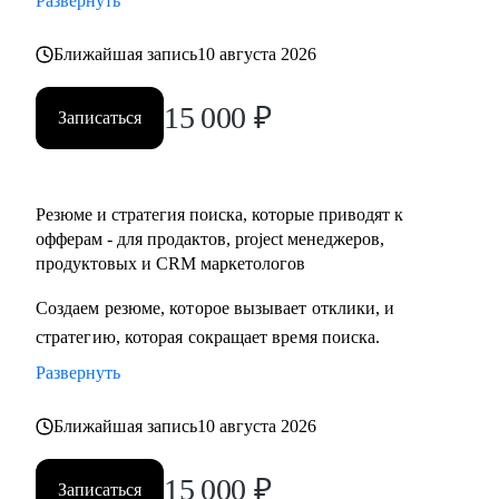
Развернуть
• Разобраться с планированием и снизить перегруз, когда
задач очень много
Ближайшая запись
10 августа 2026
15 000
₽
Кому могу помочь:
Записаться
• IT-специалистам уровня junior / middle / senior
• Начинающим руководителям
• Product менеджерам и владельцам продуктов
Резюме и стратегия поиска, которые приводят к
• Project менеджерам
офферам - для продактов, project менеджеров,
• Продуктовым и CRM маркетологам
продуктовых и CRM маркетологов
• Тем, кто хочет перейти в IT из смежных сфер
Создаем резюме, которое вызывает отклики, и
• Тем, кто готовит карьерный рывок — внутри компании
стратегию, которая сокращает время поиска.
или на новый уровень
Развернуть
Ближайшая запись
10 августа 2026
15 000
₽
Записаться