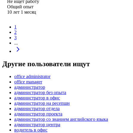
Не ищет работу
Общий опыт
10
лет
1
месяц
1
2
3
...
Другие пользователи ищут
office administrator
office manager
администратор
администратор без опыта
администратор в офис
администратор на ресепшн
администратор отдела
администратор проекта
администратор со знанием английского языка
администратор центра
водитель в офис