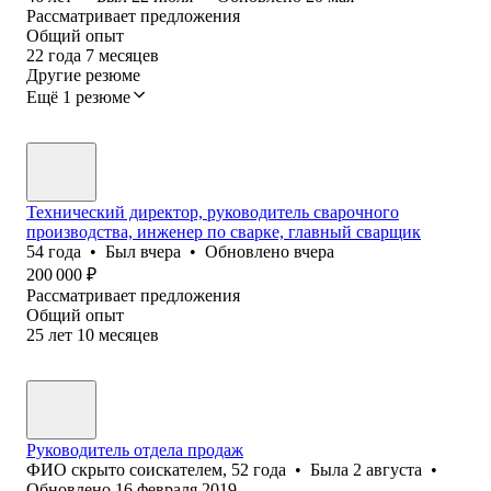
Рассматривает предложения
Общий опыт
22
года
7
месяцев
Другие резюме
Ещё 1 резюме
Технический директор, руководитель сварочного
производства, инженер по сварке, главный сварщик
54
года
•
Был
вчера
•
Обновлено
вчера
200 000
₽
Рассматривает предложения
Общий опыт
25
лет
10
месяцев
Руководитель отдела продаж
ФИО скрыто соискателем
,
52
года
•
Была
2 августа
•
Обновлено
16 февраля 2019