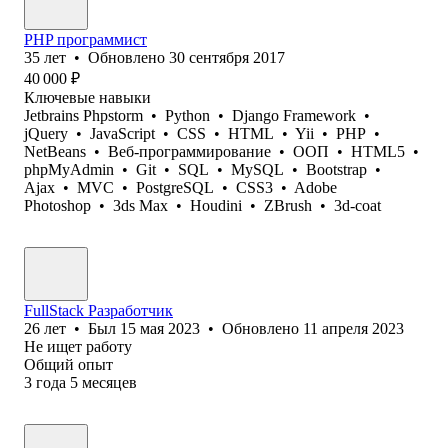
PHP программист
35
лет
•
Обновлено
30 сентября 2017
40 000
₽
Ключевые навыки
Jetbrains Phpstorm
•
Python
•
Django Framework
•
jQuery
•
JavaScript
•
CSS
•
HTML
•
Yii
•
PHP
•
NetBeans
•
Веб-программирование
•
ООП
•
HTML5
•
phpMyAdmin
•
Git
•
SQL
•
MySQL
•
Bootstrap
•
Ajax
•
MVC
•
PostgreSQL
•
CSS3
•
Adobe
Photoshop
•
3ds Max
•
Houdini
•
ZBrush
•
3d-coat
FullStack Разработчик
26
лет
•
Был
15 мая 2023
•
Обновлено
11 апреля 2023
Не ищет работу
Общий опыт
3
года
5
месяцев