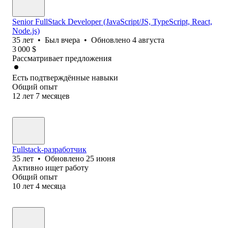
Senior FullStack Developer (JavaScript/JS, TypeScript, React,
Node.js)
35
лет
•
Был
вчера
•
Обновлено
4 августа
3 000
$
Рассматривает предложения
Есть подтверждённые навыки
Общий опыт
12
лет
7
месяцев
Fullstack-разработчик
35
лет
•
Обновлено
25 июня
Активно ищет работу
Общий опыт
10
лет
4
месяца