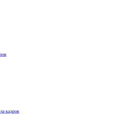
дров
ела кадров