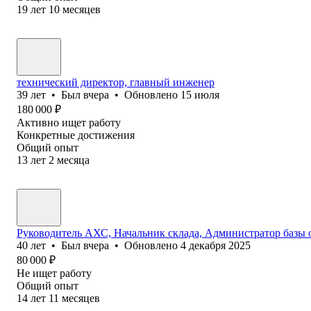
19
лет
10
месяцев
технический директор, главный инженер
39
лет
•
Был
вчера
•
Обновлено
15 июля
180 000
₽
Активно ищет работу
Конкретные достижения
Общий опыт
13
лет
2
месяца
Руководитель АХС, Начальник склада, Администратор базы 
40
лет
•
Был
вчера
•
Обновлено
4 декабря 2025
80 000
₽
Не ищет работу
Общий опыт
14
лет
11
месяцев