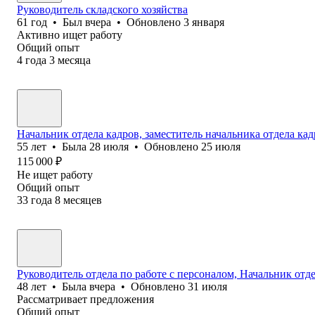
Руководитель складского хозяйства
61
год
•
Был
вчера
•
Обновлено
3 января
Активно ищет работу
Общий опыт
4
года
3
месяца
Начальник отдела кадров, заместитель начальника отдела ка
55
лет
•
Была
28 июля
•
Обновлено
25 июля
115 000
₽
Не ищет работу
Общий опыт
33
года
8
месяцев
Руководитель отдела по работе с персоналом, Начальник отд
48
лет
•
Была
вчера
•
Обновлено
31 июля
Рассматривает предложения
Общий опыт