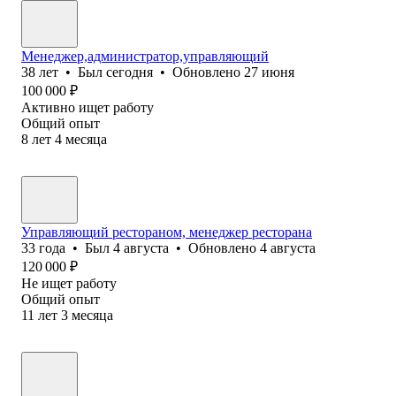
Менеджер,администратор,управляющий
38
лет
•
Был
сегодня
•
Обновлено
27 июня
100 000
₽
Активно ищет работу
Общий опыт
8
лет
4
месяца
Управляющий рестораном, менеджер ресторана
33
года
•
Был
4 августа
•
Обновлено
4 августа
120 000
₽
Не ищет работу
Общий опыт
11
лет
3
месяца