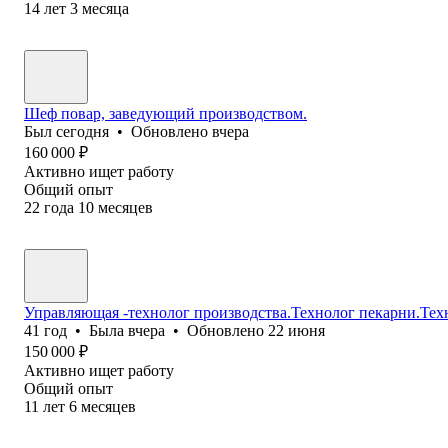
14
лет
3
месяца
Шеф повар, заведующий производством.
Был
сегодня
•
Обновлено
вчера
160 000
₽
Активно ищет работу
Общий опыт
22
года
10
месяцев
Управляющая -технолог производства.Технолог пекарни.Тех
41
год
•
Была
вчера
•
Обновлено
22 июня
150 000
₽
Активно ищет работу
Общий опыт
11
лет
6
месяцев