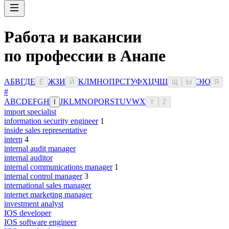
Работа и вакансии
по профессии в Анапе
А
Б
В
Г
Д
Е
Ж
З
И
К
Л
М
Н
О
П
Р
С
Т
У
Ф
Х
Ц
Ч
Ш
Э
Ю
Ё
Й
Щ
Ы
Я
#
A
B
C
D
E
F
G
H
J
K
L
M
N
O
P
Q
R
S
T
U
V
W
X
I
Y
Z
import specialist
information security engineer
1
inside sales representative
intern
4
internal audit manager
internal auditor
internal communications manager
1
internal control manager
3
international sales manager
internet marketing manager
investment analyst
IOS developer
IOS software engineer