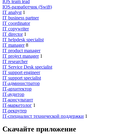
IOS team lead
IOS-разработчик (Swift)
IT analyst
1
IT business partner
IT coordinator
IT copywriter
IT director
1
IT helpdesk specialist
IT manager
8
IT product manager
IT project manager
1
IT researcher
IT Service Desk specialist
IT support engineer
IT support specialist
IT-администратор
IT-архитектор
IT-аудитор
IT-консультант
IT-маркетолог
1
IT-рекрутер
IT-специалист технической поддержки
1
Скачайте приложение