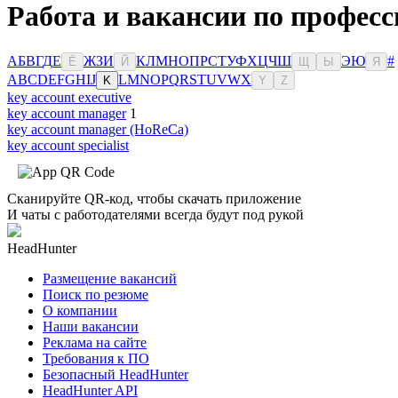
Работа и вакансии по професс
А
Б
В
Г
Д
Е
Ж
З
И
К
Л
М
Н
О
П
Р
С
Т
У
Ф
Х
Ц
Ч
Ш
Э
Ю
#
Ё
Й
Щ
Ы
Я
A
B
C
D
E
F
G
H
I
J
L
M
N
O
P
Q
R
S
T
U
V
W
X
K
Y
Z
key account executive
key account manager
1
key account manager (HoReCa)
key account specialist
Сканируйте QR-код, чтобы скачать приложение
И чаты с работодателями всегда будут под рукой
HeadHunter
Размещение вакансий
Поиск по резюме
О компании
Наши вакансии
Реклама на сайте
Требования к ПО
Безопасный HeadHunter
HeadHunter API